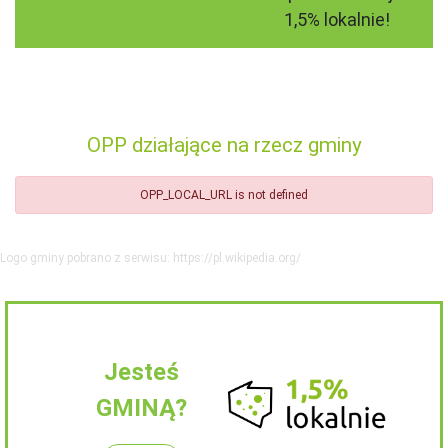
1,5% lokalnie!
OPP działające na rzecz gminy
OPP_LOCAL_URL is not defined
Logo gminy pobrano z serwisu: https://pl.wikipedia.org/
Jesteś
GMINĄ?