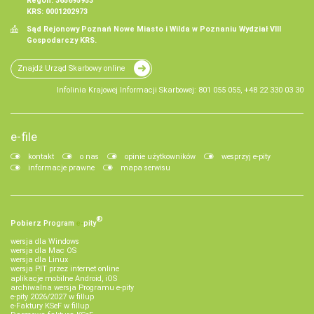
Regon: 365695953
KRS: 0001202973
Sąd Rejonowy Poznań Nowe Miasto i Wilda w Poznaniu Wydział VIII
Gospodarczy KRS.
Znajdź Urząd Skarbowy online
Infolinia Krajowej Informacji Skarbowej: 801 055 055, +48 22 330 03 30
e-file
kontakt
o nas
opinie użytkowników
wesprzyj e-pity
informacje prawne
mapa serwisu
®
Pobierz
Program
e‑
pity
wersja dla Windows
wersja dla Mac OS
wersja dla Linux
wersja PIT przez internet online
aplikacje mobilne Android, iOS
archiwalna wersja Programu e-pity
e-pity 2026/2027 w fillup
e‑Faktury KSeF w fillup