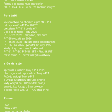
Darmowa faktura KSeF
firmly aplikacja KSeF na telefon
fillup | k24 - KSeF w biurze rachunkowym
Poradniki
26 sposobów na obniżenie podatku PIT
jak wypełnić e-PIT'a 2027 ?
dostałem PIT-11 i co dalej?
ulgi i odliczenia - pity 2026
PIT-37 za 2026 - przykład, broszura
PIT-28 ryczałt za 2026
PIT-36 za 2026 - działalność gospodarcza
PIT-36L za 2026 - podatek liniowy 19%
kiedy otrzymasz zwrot podatku?
PIT-11, PIT-8C, PIT-4R i IFT - Płatnik PIT
rozliczenie PIT przez urząd skarbowy
e-Deklaracje
sprawdź i rozlicz Twój e PIT 2026
dlaczego warto sprawdzić Twój e-PIT
FAQ do usługi Twój e-PIT
e-Urząd Skarbowy obsługa online
kody weryfikacji UPO e-deklaracji
znajdź kod Urzędu Skarbowego
e-deklaracje VAT, CIT, PCC oraz inne
Pomoc
FAQ
filmy Video
dokumentacja - help