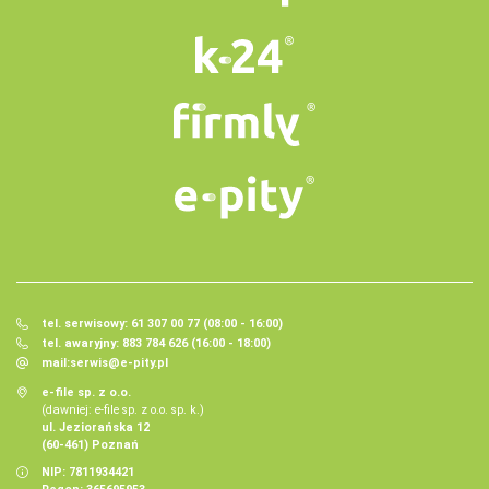
tel. serwisowy: 61 307 00 77 (08:00 - 16:00)
tel. awaryjny: 883 784 626 (16:00 - 18:00)
mail:
serwis@e-pity.pl
e-file sp. z o.o.
(dawniej: e-file sp. z o.o. sp. k.)
ul. Jeziorańska 12
(60-461) Poznań
NIP: 7811934421