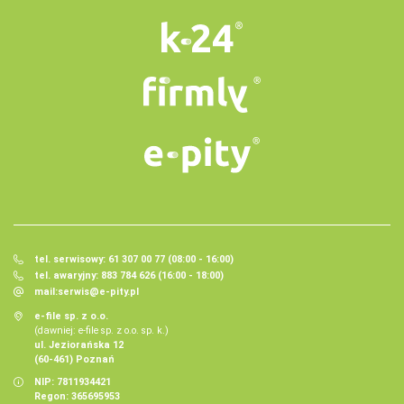
tel. serwisowy: 61 307 00 77 (08:00 - 16:00)
tel. awaryjny: 883 784 626 (16:00 - 18:00)
mail:
serwis@e-pity.pl
e-file sp. z o.o.
(dawniej: e-file sp. z o.o. sp. k.)
ul. Jeziorańska 12
(60-461) Poznań
NIP: 7811934421
Regon: 365695953