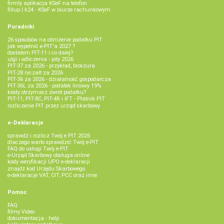
firmly aplikacja KSeF na telefon
fillup | k24 - KSeF w biurze rachunkowym
Poradniki
26 sposobów na obniżenie podatku PIT
jak wypełnić e-PIT'a 2027 ?
dostałem PIT-11 i co dalej?
ulgi i odliczenia - pity 2026
PIT-37 za 2026 - przykład, broszura
PIT-28 ryczałt za 2026
PIT-36 za 2026 - działalność gospodarcza
PIT-36L za 2026 - podatek liniowy 19%
kiedy otrzymasz zwrot podatku?
PIT-11, PIT-8C, PIT-4R i IFT - Płatnik PIT
rozliczenie PIT przez urząd skarbowy
e-Deklaracje
sprawdź i rozlicz Twój e PIT 2026
dlaczego warto sprawdzić Twój e-PIT
FAQ do usługi Twój e-PIT
e-Urząd Skarbowy obsługa online
kody weryfikacji UPO e-deklaracji
znajdź kod Urzędu Skarbowego
e-deklaracje VAT, CIT, PCC oraz inne
Pomoc
FAQ
filmy Video
dokumentacja - help