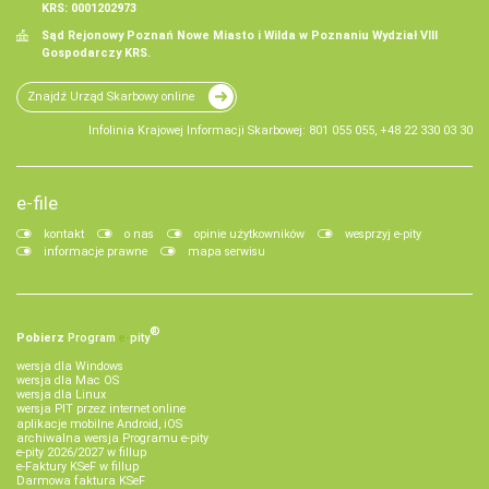
KRS: 0001202973
Sąd Rejonowy Poznań Nowe Miasto i Wilda w Poznaniu Wydział VIII
Gospodarczy KRS.
Znajdź Urząd Skarbowy online
Infolinia Krajowej Informacji Skarbowej: 801 055 055, +48 22 330 03 30
e-file
kontakt
o nas
opinie użytkowników
wesprzyj e-pity
informacje prawne
mapa serwisu
®
Pobierz
Program
e‑
pity
wersja dla Windows
wersja dla Mac OS
wersja dla Linux
wersja PIT przez internet online
aplikacje mobilne Android, iOS
archiwalna wersja Programu e-pity
e-pity 2026/2027 w fillup
e‑Faktury KSeF w fillup
Darmowa faktura KSeF