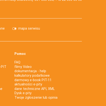
wne
mapa serwisu
Pomoc
FAQ
-PIT
filmy Video
dokumentacja - help
kalkulatory podatkowe
darmowy e-book PIT-11
aktualności e-pity
ne
dane techniczne API, XML
Dysk e-pity
Twoje zgłoszenie lub opinia