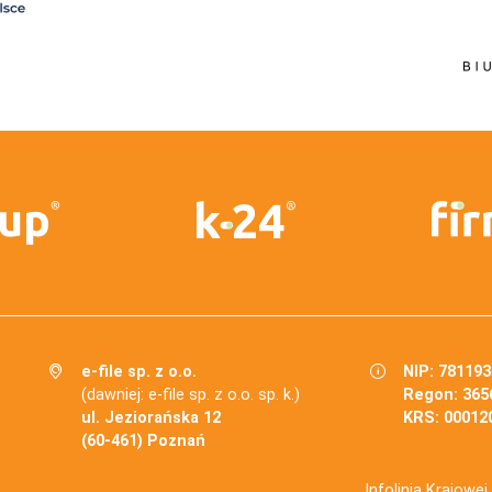
e-file sp. z o.o.
NIP: 78119
(dawniej: e-file sp. z o.o. sp. k.)
Regon: 365
ul. Jeziorańska 12
KRS: 00012
(60-461) Poznań
Infolinia Krajowe