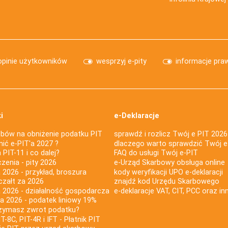
opinie użytkowników
wesprzyj e-pity
informacje pra
i
e-Deklaracje
bów na obniżenie podatku PIT
sprawdź i rozlicz Twój e PIT 2026
nić e-PIT'a 2027 ?
dlaczego warto sprawdzić Twój e
PIT-11 i co dalej?
FAQ do usługi Twój e-PIT
iczenia - pity 2026
e-Urząd Skarbowy obsługa online
 2026 - przykład, broszura
kody weryfikacji UPO e-deklaracji
czałt za 2026
znajdź kod Urzędu Skarbowego
a 2026 - działalność gospodarcza
e-deklaracje VAT, CIT, PCC oraz in
za 2026 - podatek liniowy 19%
rzymasz zwrot podatku?
IT-8C, PIT-4R i IFT - Płatnik PIT