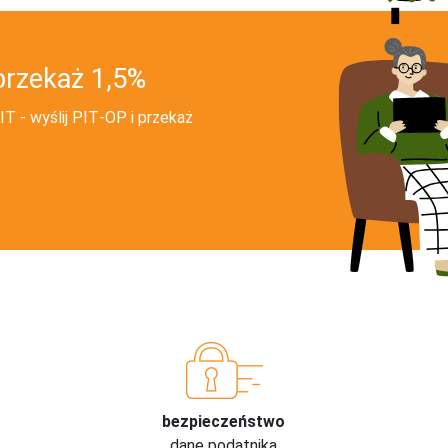
przekaż 1,5%
T - wyślij PIT‑OP i przekaż
bezpieczeństwo
dane podatnika