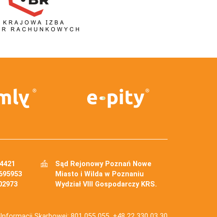
34421
Sąd Rejonowy Poznań Nowe
695953
Miasto i Wilda w Poznaniu
02973
Wydział VIII Gospodarczy KRS.
j Informacji Skarbowej: 801 055 055, +48 22 330 03 30