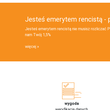
Jesteś emerytem rencistą - 
Jesteś emerytem rencistą nie musisz rozliczać PI
nam Twój 1,5%
więcej
wygoda
weryfikacja danych