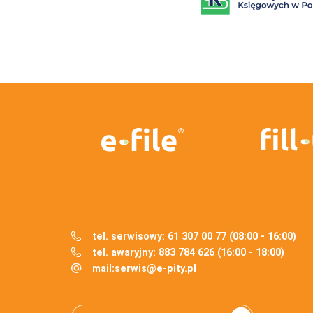
tel. serwisowy: 61 307 00 77 (08:00 - 16:00)
tel. awaryjny: 883 784 626 (16:00 - 18:00)
mail:
serwis@e-pity.pl