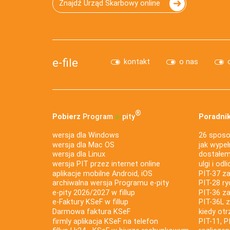
Znajdź Urząd Skarbowy online
e-file
kontakt
o nas
®
Pobierz
Program
e‑
pity
Poradnik
wersja dla Windows
26 sposo
wersja dla Mac OS
jak wypeł
wersja dla Linux
dostałem 
wersja PIT przez internet online
ulgi i odl
aplikacje mobilne Android, iOS
PIT-37 za
archiwalna wersja Programu e-pity
PIT-28 ry
e-pity 2026/2027 w fillup
PIT-36 z
e‑Faktury KSeF w fillup
PIT-36L 
Darmowa faktura KSeF
kiedy ot
firmly aplikacja KSeF na telefon
PIT-11, P