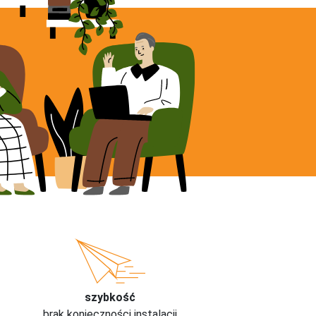
szybkość
brak konieczności instalacji