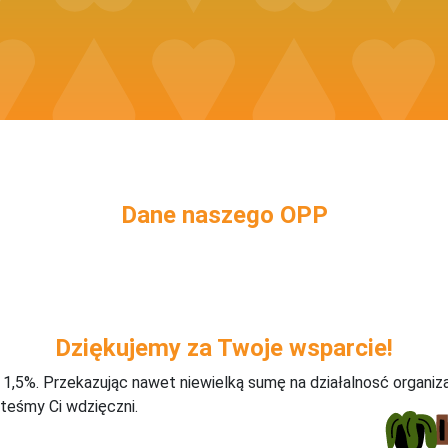
Dane naszego OPP
Dziękujemy za Twoje wsparcie!
j 1,5%. Przekazując nawet niewielką sumę na działalnosć organiz
teśmy Ci wdzięczni.