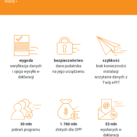
więcej
wygoda
bezpieczeństwo
szybkość
weryfikacja danych
dane podatnika
brak konieczności
i opcja wysyłki e-
na jego urządzeniu
instalacji
deklaracji
wczytanie danych z
Twój e-PIT
30 mln
1.760 mln
53 mln
pobrań programu
złotych dla OPP
wysłanych e-
deklaracji