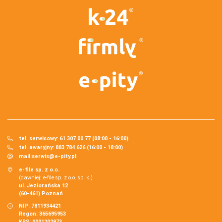
tel. serwisowy: 61 307 00 77 (08:00 - 16:00)
tel. awaryjny: 883 784 626 (16:00 - 18:00)
mail:
serwis@e-pity.pl
e-file sp. z o.o.
(dawniej: e-file sp. z o.o. sp. k.)
ul. Jeziorańska 12
(60-461) Poznań
NIP: 7811934421
Regon: 365695953
KRS: 0001202973