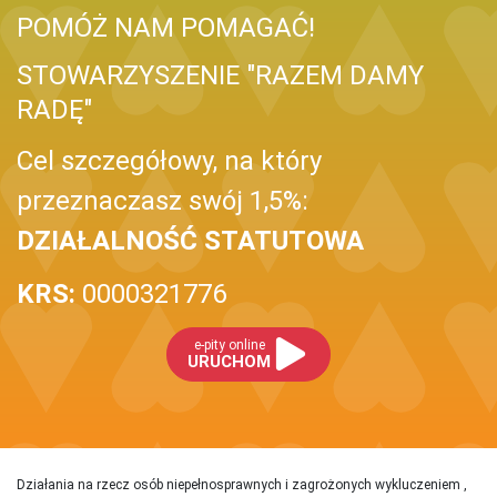
POMÓŻ NAM POMAGAĆ!
STOWARZYSZENIE "RAZEM DAMY
RADĘ"
Cel szczegółowy, na który
przeznaczasz swój 1,5%:
DZIAŁALNOŚĆ STATUTOWA
KRS:
0000321776
e-pity online
URUCHOM
Działania na rzecz osób niepełnosprawnych i zagrożonych wykluczeniem ,