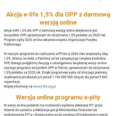
Akcja e-life 1,5% dla OPP z darmową
wersją online
Akcja e-life 1,5% dla OPP z darmową wersją online dedykowna jest
wszystkim OPP, uprawnionym do otrzymania 1,5% podatku za 2025 rok.
Program e-pity 2025 on-line aktywnie wspiera Organizacje Pożytku
Publicznego.
W naszym programie do rozliczania e-PITów w 2026 roku wspieramy ideę
1,5%. Wiemy, że wielu z Państwa od lat sympatyzuje i wspiera konkretne
OPP, dlatego podjęliśmy decyzję o udostępnieniu bezpłatnej wersji on-line
naszego programu wszystkim OPP w Polsce, uprawnionym do otrzymania
1,5% podatku za 2025 rok. Dzięki programowi e-pity od dnia jego premiery,
użytkownicy przekazali już ponad 1 760 000 000 złotych dla ponad 9 000
organizacji.
Więcej informacji na
www.e-life.org.pl
Wersja online programu e-pity
W wersji on-line podatnik ma możliwość wysłania deklaracji PIT przez
Internet do systemu e-deklaracje.gov.pl Ministerstwa Finansów lub
wydrukowania PIT-a i dostarczenia go do swojego US tradycyjnie w wersji