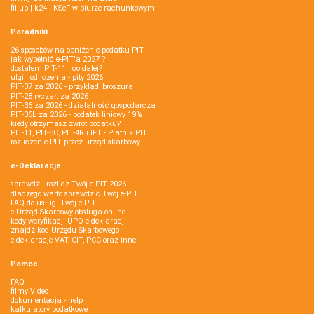
fillup | k24 - KSeF w biurze rachunkowym
Poradniki
26 sposobów na obniżenie podatku PIT
jak wypełnić e-PIT'a 2027 ?
dostałem PIT-11 i co dalej?
ulgi i odliczenia - pity 2026
PIT-37 za 2026 - przykład, broszura
PIT-28 ryczałt za 2026
PIT-36 za 2026 - działalność gospodarcza
PIT-36L za 2026 - podatek liniowy 19%
kiedy otrzymasz zwrot podatku?
PIT-11, PIT-8C, PIT-4R i IFT - Płatnik PIT
rozliczenie PIT przez urząd skarbowy
e-Deklaracje
sprawdź i rozlicz Twój e PIT 2026
dlaczego warto sprawdzić Twój e-PIT
FAQ do usługi Twój e-PIT
e-Urząd Skarbowy obsługa online
kody weryfikacji UPO e-deklaracji
znajdź kod Urzędu Skarbowego
e-deklaracje VAT, CIT, PCC oraz inne
Pomoc
FAQ
filmy Video
dokumentacja - help
kalkulatory podatkowe