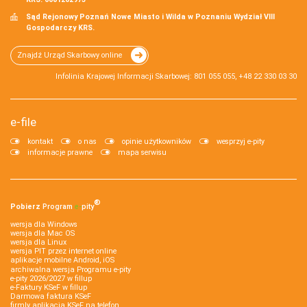
Sąd Rejonowy Poznań Nowe Miasto i Wilda w Poznaniu Wydział VIII
Gospodarczy KRS.
Znajdź Urząd Skarbowy online
Infolinia Krajowej Informacji Skarbowej: 801 055 055, +48 22 330 03 30
e-file
kontakt
o nas
opinie użytkowników
wesprzyj e-pity
informacje prawne
mapa serwisu
®
Pobierz
Program
e‑
pity
wersja dla Windows
wersja dla Mac OS
wersja dla Linux
wersja PIT przez internet online
aplikacje mobilne Android, iOS
archiwalna wersja Programu e-pity
e-pity 2026/2027 w fillup
e‑Faktury KSeF w fillup
Darmowa faktura KSeF
firmly aplikacja KSeF na telefon