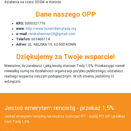
działania na rzecz SOSW w Koninie.
Dane naszego OPP
KRS:
0000321776
www:
http://www.razemdamyradę.org
e-mail:
renataherman28@gmail.com
Telefon:
663466114
Adres:
UL. KALISKA 19, 62-500 KONIN
Dziękujemy za Twoje wsparcie!
Nieważne, ile zarabiasz i jaką kwotę stanowi Twój 1,5%. Przekazując nawet
niewielką sumę na działalnosć organizacji pożytku publicznego, udzielasz
realnego wsparcia naszym podopiecznym. W ich imieniu jesteśmy Ci
wdzięczni.
Jesteś emerytem rencistą - przekaż 1,5%
Jesteś emerytem rencistą nie musisz rozliczać PIT - wyślij PIT‑OP i przekaż
nam Twój 1,5%