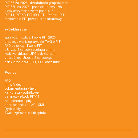
PIT-36 za 2026 - działalność gospodarcza
PIT-36L za 2026 - podatek liniowy 19%
kiedy otrzymasz zwrot podatku?
PIT-11, PIT-8C, PIT-4R i IFT - Płatnik PIT
rozliczenie PIT przez urząd skarbowy
e-Deklaracje
sprawdź i rozlicz Twój e PIT 2026
dlaczego warto sprawdzić Twój e-PIT
FAQ do usługi Twój e-PIT
e-Urząd Skarbowy obsługa online
kody weryfikacji UPO e-deklaracji
znajdź kod Urzędu Skarbowego
e-deklaracje VAT, CIT, PCC oraz inne
Pomoc
FAQ
filmy Video
dokumentacja - help
kalkulatory podatkowe
darmowy e-book PIT-11
aktualności e-pity
dane techniczne API, XML
Dysk e-pity
Twoje zgłoszenie lub opinia