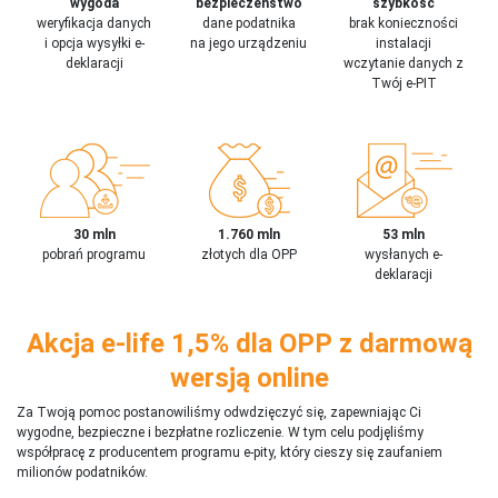
wygoda
bezpieczeństwo
szybkość
weryfikacja danych
dane podatnika
brak konieczności
i opcja wysyłki e-
na jego urządzeniu
instalacji
deklaracji
wczytanie danych z
Twój e-PIT
30 mln
1.760 mln
53 mln
pobrań programu
złotych dla OPP
wysłanych e-
deklaracji
Akcja e-life 1,5% dla OPP z darmową
wersją online
Za Twoją pomoc postanowiliśmy odwdzięczyć się, zapewniając Ci
wygodne, bezpieczne i bezpłatne rozliczenie. W tym celu podjęliśmy
współpracę z producentem programu e-pity, który cieszy się zaufaniem
milionów podatników.