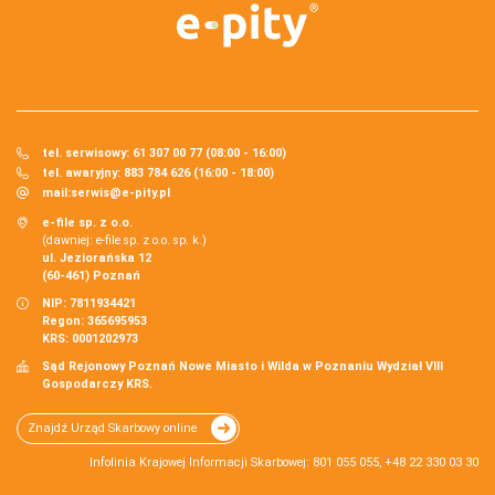
tel. serwisowy: 61 307 00 77 (08:00 - 16:00)
tel. awaryjny: 883 784 626 (16:00 - 18:00)
mail:
serwis@e-pity.pl
e-file sp. z o.o.
(dawniej: e-file sp. z o.o. sp. k.)
ul. Jeziorańska 12
(60-461) Poznań
NIP: 7811934421
Regon: 365695953
KRS: 0001202973
Sąd Rejonowy Poznań Nowe Miasto i Wilda w Poznaniu Wydział VIII
Gospodarczy KRS.
Znajdź Urząd Skarbowy online
Infolinia Krajowej Informacji Skarbowej: 801 055 055, +48 22 330 03 30