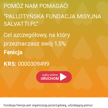
POMÓŻ NAM POMAGAĆ!
"PALLOTYŃSKA FUNDACJA MISYJNA
SALVATTI.PL"
Cel szczegółowy, na który
przeznaczasz swój 1,5%:
Fenicja
KRS:
0000309499
e-pity online
URUCHOM
Fundacja Fenicja jest organizacją pozarządową, udzielającą pomoc