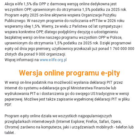
Akcja e-life 1,5% dla OPP z darmową wersją online dedykowna jest
wszystkim OPP, uprawnionym do otrzymania 1,5% podatku za 2025 rok.
Program e-pity 2025 on-line aktywnie wspiera Organizacje Pożytku
Publicznego. W naszym programie do rozliczania e-PITów w 2026 roku
wspieramy ideę 1,5%. Wiemy, że wielu z Państwa od lat sympatyzuje i
wspiera konkretne OPP, dlatego podjęliśmy decyzję o udostępnieniu
bezpłatnej wersji on-line naszego programu wszystkim OPP w Polsce,
uprawnionym do otrzymania 1,5% podatku za 2025 rok. Dzięki programowi
e-pity od dnia jego premiery, użytkownicy przekazali już ponad 1 760 000 000
złotych dla ponad 9 000 organizacji.
Więcej informacji na
www.e-life.org.pl
Wersja online programu e-pity
W wersji on-line podatnik ma możliwość wysłania deklaracji PIT przez
Internet do systemu e-deklaracje.gov.pl Ministerstwa Finansów lub
wydrukowania PIT-a i dostarczenia go do swojego US tradycyjnie w wersji
papierowej. Możliwe jest także zapisanie wypełnionej deklaracji PIT w pliku
PDF.
Program e-pity online działa we wszystkich najpopularniejszych
przeglądarkach internetowych (Internet Explorer, Firefox, Safari, Opera,
Chrome) zarówno na komputerze, jaki i urządzeniach mobilnych - telefon lub
tablet..