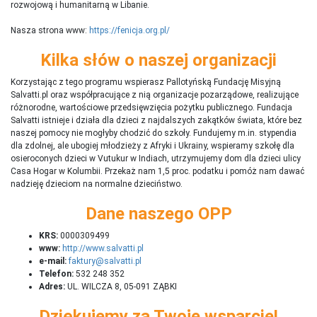
rozwojową i humanitarną w Libanie.
Nasza strona www:
https://fenicja.org.pl/
Kilka słów o naszej organizacji
Korzystając z tego programu wspierasz Pallotyńską Fundację Misyjną
Salvatti.pl oraz współpracujące z nią organizacje pozarządowe, realizujące
różnorodne, wartościowe przedsięwzięcia pożytku publicznego. Fundacja
Salvatti istnieje i działa dla dzieci z najdalszych zakątków świata, które bez
naszej pomocy nie mogłyby chodzić do szkoły. Fundujemy m.in. stypendia
dla zdolnej, ale ubogiej młodzieży z Afryki i Ukrainy, wspieramy szkołę dla
osieroconych dzieci w Vutukur w Indiach, utrzymujemy dom dla dzieci ulicy
Casa Hogar w Kolumbii. Przekaż nam 1,5 proc. podatku i pomóż nam dawać
nadzieję dzieciom na normalne dzieciństwo.
Dane naszego OPP
KRS:
0000309499
www:
http://www.salvatti.pl
e-mail:
faktury@salvatti.pl
Telefon:
532 248 352
Adres:
UL. WILCZA 8, 05-091 ZĄBKI
Dziękujemy za Twoje wsparcie!