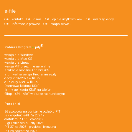
e-file
kontakt
o nas
opinie użytkowników
wesprzyj e-pity
informacje prawne
mapa serwisu
®
Pobierz
Program
e‑
pity
wersja dla Windows
wersja dla Mac OS
wersja dla Linux
wersja PIT przez internet online
aplikacje mobilne Android, iOS
archiwalna wersja Programu e-pity
e-pity 2026/2027 w fillup
e‑Faktury KSeF w fillup
Darmowa faktura KSeF
firmly aplikacja KSeF na telefon
fillup | k24 - KSeF w biurze rachunkowym
Poradniki
26 sposobów na obniżenie podatku PIT
jak wypełnić e-PIT'a 2027 ?
dostałem PIT-11 i co dalej?
ulgi i odliczenia - pity 2026
PIT-37 za 2026 - przykład, broszura
PIT-28 ryczałt za 2026