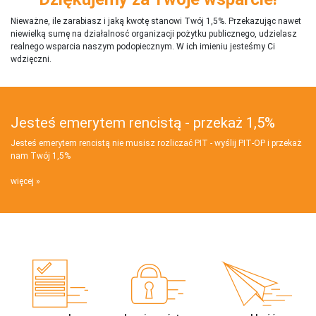
Nieważne, ile zarabiasz i jaką kwotę stanowi Twój 1,5%. Przekazując nawet
niewielką sumę na działalnosć organizacji pożytku publicznego, udzielasz
realnego wsparcia naszym podopiecznym. W ich imieniu jesteśmy Ci
wdzięczni.
Jesteś emerytem rencistą - przekaż 1,5%
Jesteś emerytem rencistą nie musisz rozliczać PIT - wyślij PIT‑OP i przekaż
nam Twój 1,5%
więcej