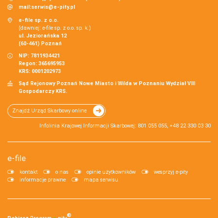
mail:
serwis@e-pity.pl
e-file sp. z o.o.
(dawniej: e-file sp. z o.o. sp. k.)
ul. Jeziorańska 12
(60-461) Poznań
NIP: 7811934421
Regon: 365695953
KRS: 0001202973
Sąd Rejonowy Poznań Nowe Miasto i Wilda w Poznaniu Wydział VIII
Gospodarczy KRS.
Znajdź Urząd Skarbowy online
Infolinia Krajowej Informacji Skarbowej: 801 055 055, +48 22 330 03 30
e-file
kontakt
o nas
opinie użytkowników
wesprzyj e-pity
informacje prawne
mapa serwisu
®