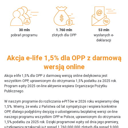
30 mln
1.760 mln
53 mln
pobrań programu
złotych dla OPP
wysłanych e-
deklaracji
Akcja e-life 1,5% dla OPP z darmową
wersją online
Akcja e-life 1,5% dla OPP z darmową wersją online dedykowna jest
wszystkim OPP, uprawnionym do otrzymania 1,5% podatku za 2025 rok.
Program e-pity 2025 on-line aktywnie wspiera Organizacje Pożytku
Publicznego.
W naszym programie do rozliczania e-PITów w 2026 roku wspieramy ideę
1,5%. Wiemy, że wielu z Państwa od lat sympatyzuje i wspiera konkretne
OPP, dlatego podjęliśmy decyzję o udostępnieniu bezpłatnej wersji on-line
naszego programu wszystkim OPP w Polsce, uprawnionym do otrzymania
1,5% podatku za 2025 rok. Dzięki programowi e-pity od dnia jego premiery,
użytkownicy przekazali już ponad 1 760 000 000 złotych dla ponad 9 000