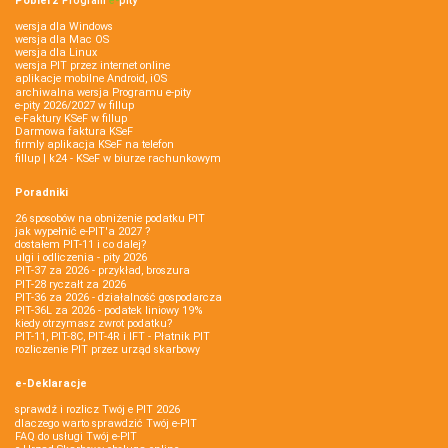
Pobierz
Program
e‑
pity
wersja dla Windows
wersja dla Mac OS
wersja dla Linux
wersja PIT przez internet online
aplikacje mobilne Android, iOS
archiwalna wersja Programu e-pity
e-pity 2026/2027 w fillup
e‑Faktury KSeF w fillup
Darmowa faktura KSeF
firmly aplikacja KSeF na telefon
fillup | k24 - KSeF w biurze rachunkowym
Poradniki
26 sposobów na obniżenie podatku PIT
jak wypełnić e-PIT'a 2027 ?
dostałem PIT-11 i co dalej?
ulgi i odliczenia - pity 2026
PIT-37 za 2026 - przykład, broszura
PIT-28 ryczałt za 2026
PIT-36 za 2026 - działalność gospodarcza
PIT-36L za 2026 - podatek liniowy 19%
kiedy otrzymasz zwrot podatku?
PIT-11, PIT-8C, PIT-4R i IFT - Płatnik PIT
rozliczenie PIT przez urząd skarbowy
e-Deklaracje
sprawdź i rozlicz Twój e PIT 2026
dlaczego warto sprawdzić Twój e-PIT
FAQ do usługi Twój e-PIT