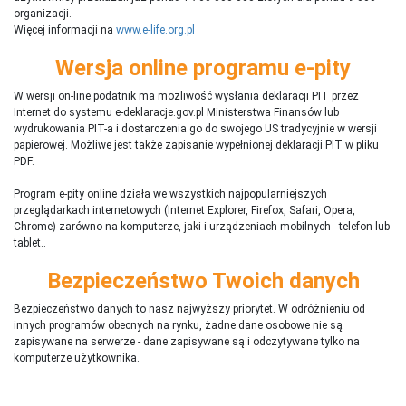
organizacji.
Więcej informacji na
www.e-life.org.pl
Wersja online programu e-pity
W wersji on-line podatnik ma możliwość wysłania deklaracji PIT przez
Internet do systemu e-deklaracje.gov.pl Ministerstwa Finansów lub
wydrukowania PIT-a i dostarczenia go do swojego US tradycyjnie w wersji
papierowej. Możliwe jest także zapisanie wypełnionej deklaracji PIT w pliku
PDF.
Program e-pity online działa we wszystkich najpopularniejszych
przeglądarkach internetowych (Internet Explorer, Firefox, Safari, Opera,
Chrome) zarówno na komputerze, jaki i urządzeniach mobilnych - telefon lub
tablet..
Bezpieczeństwo Twoich danych
Bezpieczeństwo danych to nasz najwyższy priorytet. W odróżnieniu od
innych programów obecnych na rynku,
ż
adne dane osobowe nie są
zapisywane na serwerze - dane zapisywane są i odczytywane tylko na
komputerze użytkownika.