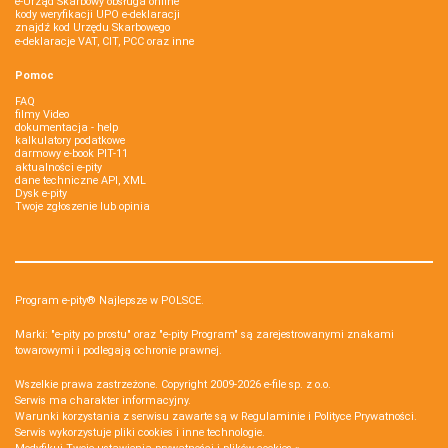
e-Urząd Skarbowy obsługa online
kody weryfikacji UPO e-deklaracji
znajdź kod Urzędu Skarbowego
e-deklaracje VAT, CIT, PCC oraz inne
Pomoc
FAQ
filmy Video
dokumentacja - help
kalkulatory podatkowe
darmowy e-book PIT-11
aktualności e-pity
dane techniczne API, XML
Dysk e-pity
Twoje zgłoszenie lub opinia
Program e-pity® Najlepsze w POLSCE.
Marki: "e-pity po prostu" oraz "e-pity Program" są zarejestrowanymi znakami
towarowymi i podlegają ochronie prawnej.
Wszelkie prawa zastrzeżone. Copyright 2009-2026
e-file sp. z o.o.
Serwis ma charakter informacyjny.
Warunki korzystania z serwisu zawarte są w
Regulaminie
i
Polityce Prywatności
.
Serwis wykorzystuje
pliki cookies i inne technologie
.