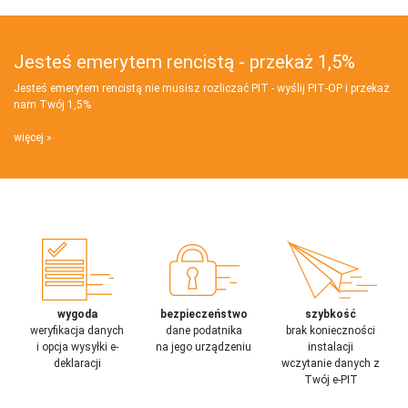
Jesteś emerytem rencistą - przekaż 1,5%
Jesteś emerytem rencistą nie musisz rozliczać PIT - wyślij PIT‑OP i przekaż
nam Twój 1,5%
więcej
wygoda
bezpieczeństwo
szybkość
weryfikacja danych
dane podatnika
brak konieczności
i opcja wysyłki e-
na jego urządzeniu
instalacji
deklaracji
wczytanie danych z
Twój e-PIT