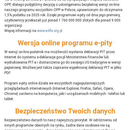
OPP, dlatego podjęliśmy decyzję o udostępnieniu bezpłatnej wersji on-line
naszego programu wszystkim OPP w Polsce, uprawnionym do otrzymania
1,5% podatku za 2025 rok. Dzięki programowi e-pity od dnia jego premiery,
użytkownicy przekazali już ponad 1 760 000 000 złotych dla ponad 9 000
organizacji.
Więcej informacji na
www.e-life.org.pl
Wersja online programu e-pity
W wersji on-line podatnik ma możliwość wysłania deklaracji PIT przez
Internet do systemu e-deklaracje.gov.pl Ministerstwa Finansów lub
wydrukowania PIT-a i dostarczenia go do swojego US tradycyjnie w wersji
papierowej. Możliwe jest także zapisanie wypełnionej deklaracji PIT w pliku
PDF.
Program e-pity online działa we wszystkich najpopularniejszych
przeglądarkach internetowych (Internet Explorer, Firefox, Safari, Opera,
Chrome) zarówno na komputerze, jaki i urządzeniach mobilnych - telefon lub
tablet..
Bezpieczeństwo Twoich danych
Bezpieczeństwo danych to nasz najwyższy priorytet. W odróżnieniu od
innych programów obecnych na rynku,
ż
adne dane osobowe nie są