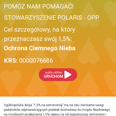
POMÓŻ NAM POMAGAĆ!
STOWARZYSZENIE POLARIS - OPP
Cel szczegółowy, na który
przeznaczasz swój 1,5%:
Ochrona Ciemnego Nieba
KRS:
0000076686
e-pity online
URUCHOM
Ogólnopolska Akcja "1,5% na astronomię" ma na celu zwrócenie uwagi
podatników odprowadzających podatek dochodowy do Urzędu Skarbowego,
na możliwość przekazania 1,5% odpisu na cel popularyzacji astronomii i