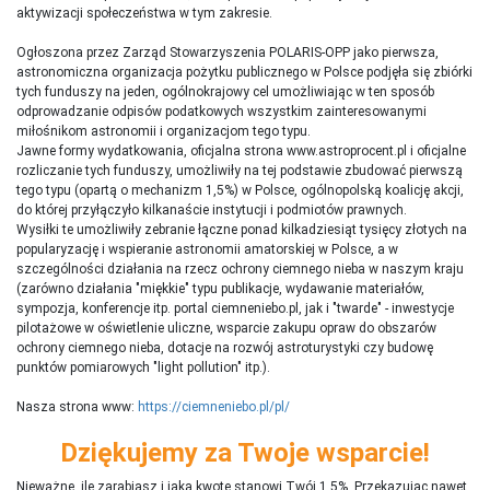
aktywizacji społeczeństwa w tym zakresie.
Ogłoszona przez Zarząd Stowarzyszenia POLARIS-OPP jako pierwsza,
astronomiczna organizacja pożytku publicznego w Polsce podjęła się zbiórki
tych funduszy na jeden, ogólnokrajowy cel umożliwiając w ten sposób
odprowadzanie odpisów podatkowych wszystkim zainteresowanymi
miłośnikom astronomii i organizacjom tego typu.
Jawne formy wydatkowania, oficjalna strona www.astroprocent.pl i oficjalne
rozliczanie tych funduszy, umożliwiły na tej podstawie zbudować pierwszą
tego typu (opartą o mechanizm 1,5%) w Polsce, ogólnopolską koalicję akcji,
do której przyłączyło kilkanaście instytucji i podmiotów prawnych.
Wysiłki te umożliwiły zebranie łączne ponad kilkadziesiąt tysięcy złotych na
popularyzację i wspieranie astronomii amatorskiej w Polsce, a w
szczególności działania na rzecz ochrony ciemnego nieba w naszym kraju
(zarówno działania "miękkie" typu publikacje, wydawanie materiałów,
sympozja, konferencje itp. portal ciemneniebo.pl, jak i "twarde" - inwestycje
pilotażowe w oświetlenie uliczne, wsparcie zakupu opraw do obszarów
ochrony ciemnego nieba, dotacje na rozwój astroturystyki czy budowę
punktów pomiarowych "light pollution" itp.).
Nasza strona www:
https://ciemneniebo.pl/pl/
Dziękujemy za Twoje wsparcie!
Nieważne, ile zarabiasz i jaką kwotę stanowi Twój 1,5%. Przekazując nawet