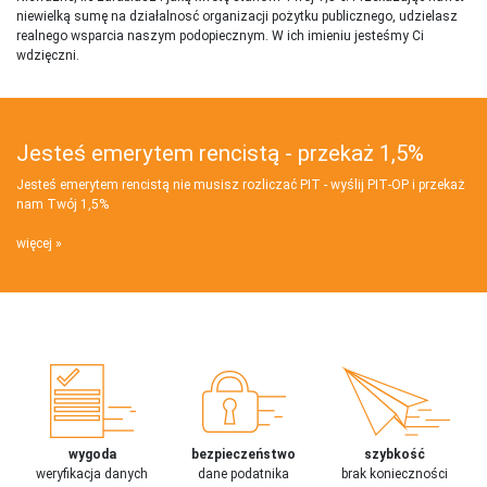
niewielką sumę na działalnosć organizacji pożytku publicznego, udzielasz
realnego wsparcia naszym podopiecznym. W ich imieniu jesteśmy Ci
wdzięczni.
Jesteś emerytem rencistą - przekaż 1,5%
Jesteś emerytem rencistą nie musisz rozliczać PIT - wyślij PIT‑OP i przekaż
nam Twój 1,5%
więcej
wygoda
bezpieczeństwo
szybkość
weryfikacja danych
dane podatnika
brak konieczności