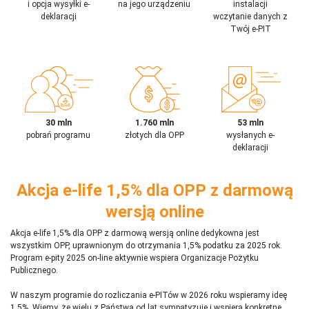
i opcja wysyłki e-
na jego urządzeniu
instalacji
deklaracji
wczytanie danych z
Twój e-PIT
30 mln
1.760 mln
53 mln
pobrań programu
złotych dla OPP
wysłanych e-
deklaracji
Akcja e-life 1,5% dla OPP z darmową
wersją online
Akcja e-life 1,5% dla OPP z darmową wersją online dedykowna jest
wszystkim OPP, uprawnionym do otrzymania 1,5% podatku za 2025 rok.
Program e-pity 2025 on-line aktywnie wspiera Organizacje Pożytku
Publicznego.
W naszym programie do rozliczania e-PITów w 2026 roku wspieramy ideę
1,5%. Wiemy, że wielu z Państwa od lat sympatyzuje i wspiera konkretne