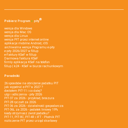
®
Pobierz
Program
e‑
pity
wersja dla Windows
wersja dla Mac OS
wersja dla Linux
wersja PIT przez internet online
aplikacje mobilne Android, iOS
archiwalna wersja Programu e-pity
e-pity 2026/2027 w fillup
e‑Faktury KSeF w fillup
Darmowa faktura KSeF
firmly aplikacja KSeF na telefon
fillup | k24 - KSeF w biurze rachunkowym
Poradniki
26 sposobów na obniżenie podatku PIT
jak wypełnić e-PIT'a 2027 ?
dostałem PIT-11 i co dalej?
ulgi i odliczenia - pity 2026
PIT-37 za 2026 - przykład, broszura
PIT-28 ryczałt za 2026
PIT-36 za 2026 - działalność gospodarcza
PIT-36L za 2026 - podatek liniowy 19%
kiedy otrzymasz zwrot podatku?
PIT-11, PIT-8C, PIT-4R i IFT - Płatnik PIT
rozliczenie PIT przez urząd skarbowy