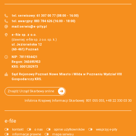
tel. serwisowy: 61 307 00 77 (08:00 - 16:00)
tel. awaryjny: 883 784 626 (16:00 - 18:00)
mail:
serwis@e-pity.pl
e-file sp. z o.o.
(dawniej: e-file sp. z o.o. sp. k.)
ul. Jeziorańska 12
(60-461) Poznań
NIP: 7811934421
Regon: 365695953
KRS: 0001202973
Sąd Rejonowy Poznań Nowe Miasto i Wilda w Poznaniu Wydział VIII
Gospodarczy KRS.
Znajdź Urząd Skarbowy online
Infolinia Krajowej Informacji Skarbowej: 801 055 055, +48 22 330 03 30
e-file
kontakt
o nas
opinie użytkowników
wesprzyj e-pity
informacje prawne
mapa serwisu