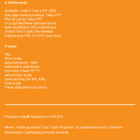
e-Deklaracje
sprawdź i rozlicz Twój e PIT 2026
dlaczego warto sprawdzić Twój e-PIT
FAQ do usługi Twój e-PIT
e-Urząd Skarbowy obsługa online
kody weryfikacji UPO e-deklaracji
znajdź kod Urzędu Skarbowego
e-deklaracje VAT, CIT, PCC oraz inne
Pomoc
FAQ
filmy Video
dokumentacja - help
kalkulatory podatkowe
darmowy e-book PIT-11
aktualności e-pity
dane techniczne API, XML
Dysk e-pity
Twoje zgłoszenie lub opinia
Program e-pity® Najlepsze w POLSCE.
Marki: "e-pity po prostu" oraz "e-pity Program" są zarejestrowanymi znakami
towarowymi i podlegają ochronie prawnej.