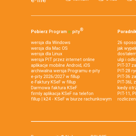
®
Pobierz
Program
e‑
pity
Poradnik
wersja dla Windows
26 sposo
wersja dla Mac OS
jak wypeł
wersja dla Linux
dostałem 
wersja PIT przez internet online
ulgi i odl
aplikacje mobilne Android, iOS
PIT-37 za
archiwalna wersja Programu e-pity
PIT-28 ry
e-pity 2026/2027 w fillup
PIT-36 z
e‑Faktury KSeF w fillup
PIT-36L 
Darmowa faktura KSeF
kiedy ot
firmly aplikacja KSeF na telefon
PIT-11, P
fillup | k24 - KSeF w biurze rachunkowym
rozlicze