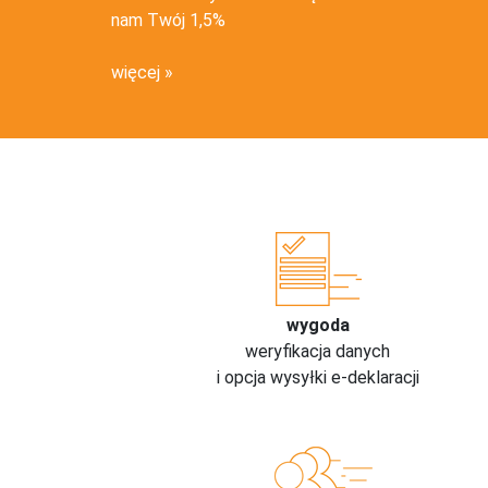
nam Twój 1,5%
więcej
wygoda
weryfikacja danych
i opcja wysyłki e-deklaracji