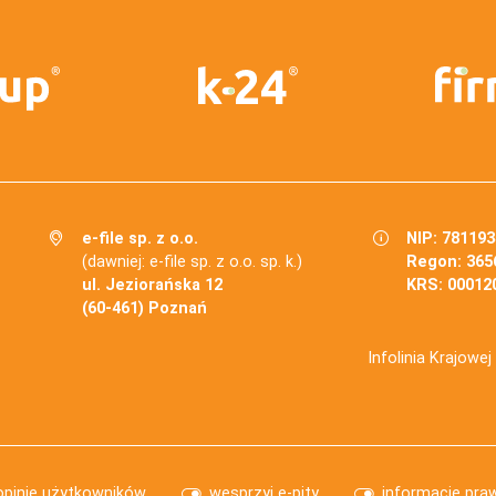
e-file sp. z o.o.
NIP: 78119
(dawniej: e-file sp. z o.o. sp. k.)
Regon: 365
ul. Jeziorańska 12
KRS: 00012
(60-461) Poznań
Infolinia Krajowe
opinie użytkowników
wesprzyj e-pity
informacje pra