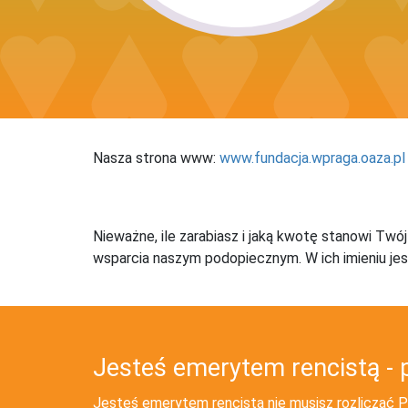
Nasza strona www:
www.fundacja.wpraga.oaza.pl
Nieważne, ile zarabiasz i jaką kwotę stanowi Twó
wsparcia naszym podopiecznym. W ich imieniu jes
Jesteś emerytem rencistą - 
Jesteś emerytem rencistą nie musisz rozliczać PI