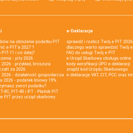
i
e-Deklaracje
bów na obniżenie podatku PIT
sprawdź i rozlicz Twój e PIT 2026
nić e-PIT'a 2027 ?
dlaczego warto sprawdzić Twój e
PIT-11 i co dalej?
FAQ do usługi Twój e-PIT
iczenia - pity 2026
e-Urząd Skarbowy obsługa online
 2026 - przykład, broszura
kody weryfikacji UPO e-deklaracji
czałt za 2026
znajdź kod Urzędu Skarbowego
a 2026 - działalność gospodarcza
e-deklaracje VAT, CIT, PCC oraz in
za 2026 - podatek liniowy 19%
rzymasz zwrot podatku?
IT-8C, PIT-4R i IFT - Płatnik PIT
nie PIT przez urząd skarbowy