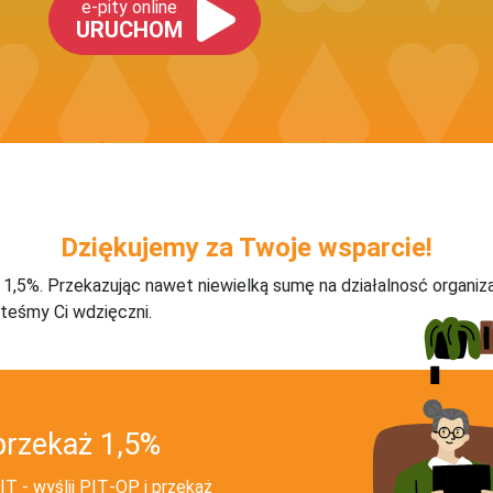
e-pity online
URUCHOM
Dziękujemy za Twoje wsparcie!
j 1,5%. Przekazując nawet niewielką sumę na działalnosć organiz
teśmy Ci wdzięczni.
przekaż 1,5%
T - wyślij PIT‑OP i przekaż