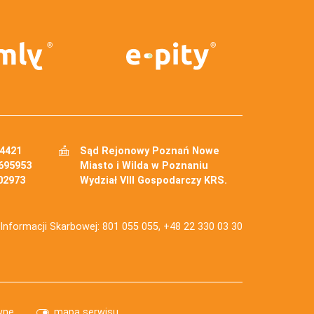
34421
Sąd Rejonowy Poznań Nowe
695953
Miasto i Wilda w Poznaniu
02973
Wydział VIII Gospodarczy KRS.
j Informacji Skarbowej: 801 055 055, +48 22 330 03 30
wne
mapa serwisu